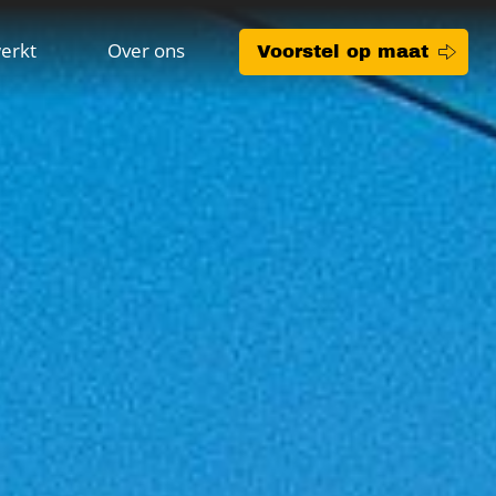
erkt
Over ons
Voorstel op maat