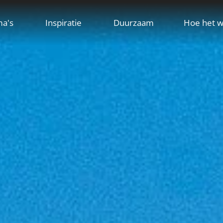
ma's
Inspiratie
Duurzaam
Hoe het w