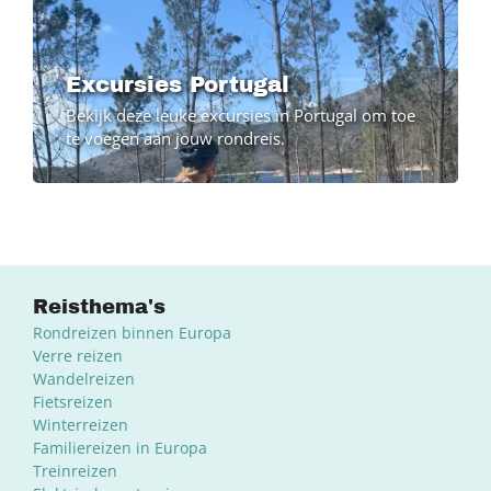
Excursies Portugal
Bekijk deze leuke excursies in Portugal om toe
te voegen aan jouw rondreis.
Reisthema's
Rondreizen binnen Europa
Verre reizen
Wandelreizen
Fietsreizen
Winterreizen
Familiereizen in Europa
Treinreizen