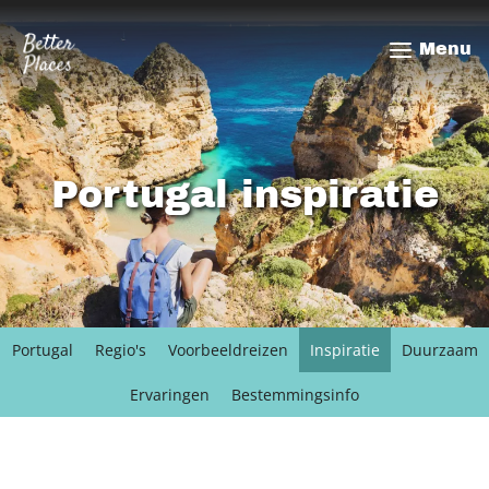
Overslaan
en
Menu
naar
de
inhoud
gaan
Portugal inspiratie
Portugal
Regio's
Voorbeeldreizen
Inspiratie
Duurzaam
Ervaringen
Bestemmingsinfo