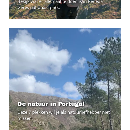
Bekijk wat er allemaal te doen is in Peneda-
Gerês nationaal park.
Image
Image
De natuur in Portugal
Deze 7 plekken wil je als natuurliefhebber niet
missen.