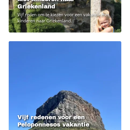
Griekenland
Vijf reden om te kiezen voor een vakantie met
kinderen naar Griekenland.
Image
Image
Vijf redenen voor een
Peloponnesos vakantie