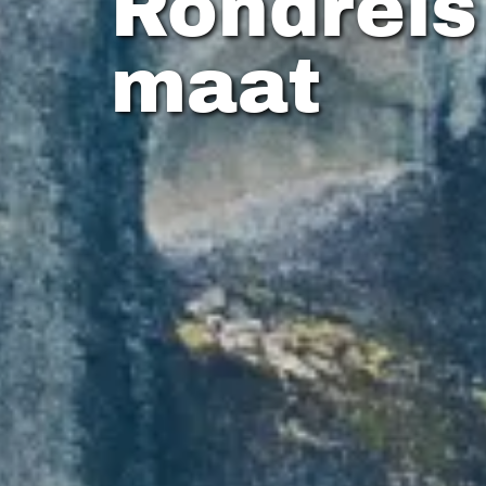
Rondreis
maat