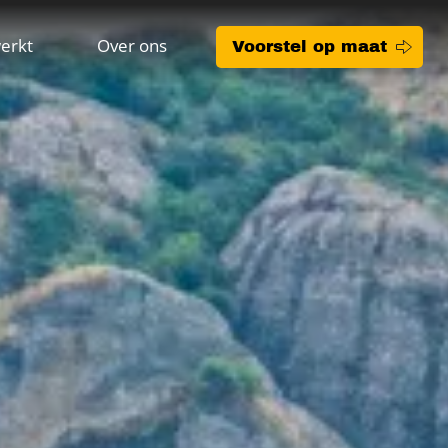
erkt
Over ons
Voorstel op maat