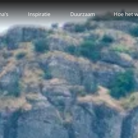
ma's
Inspiratie
Duurzaam
Hoe het w