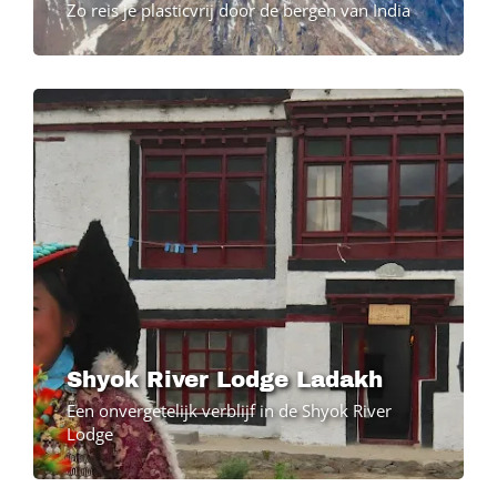
Zo reis je plasticvrij door de bergen van India
Image
Shyok River Lodge Ladakh
Een onvergetelijk verblijf in de Shyok River
Lodge