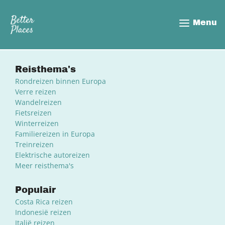
Overslaan
en
Menu
naar
de
inhoud
gaan
Reisthema's
Rondreizen binnen Europa
Verre reizen
Wandelreizen
Fietsreizen
Winterreizen
Familiereizen in Europa
Treinreizen
Elektrische autoreizen
Meer reisthema's
Populair
Costa Rica reizen
Indonesië reizen
Italië reizen