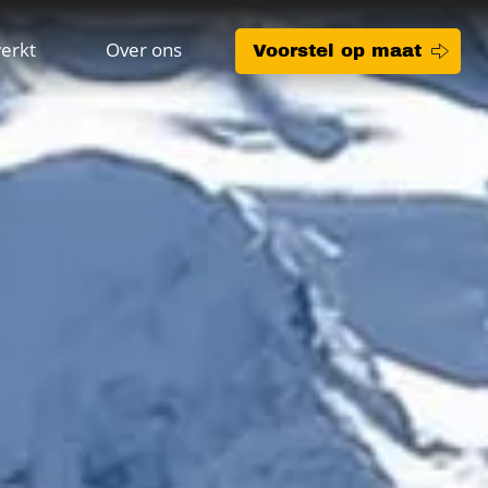
erkt
Over ons
Voorstel op maat