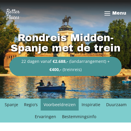
Overslaan
en
Menu
naar
de
inhoud
Rondreis Midden-
gaan
Spanje met de trein
22 dagen vanaf
€2.688,-
(landarrangement) +
€400,-
(treinreis)
Spanje
Regio's
Voorbeeldreizen
Inspiratie
Duurzaam
Ervaringen
Bestemmingsinfo