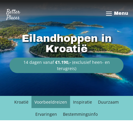
Overslaan
en
Menu
naar
de
inhoud
Eilandhoppen in
gaan
Kroatië
14 dagen vanaf
€1.190,-
(exclusief heen- en
terugreis)
Kroatië
Voorbeeldreizen
Inspiratie
Duurzaam
Ervaringen
Bestemmingsinfo