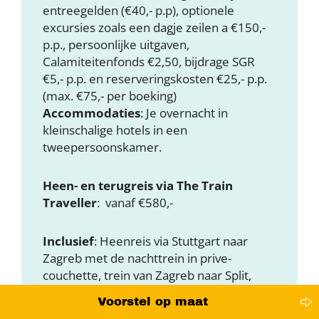
entreegelden (€40,- p.p), optionele
excursies zoals een dagje zeilen a €150,-
p.p., persoonlijke uitgaven,
Calamiteitenfonds €2,50, bijdrage SGR
€5,- p.p. en reserveringskosten €25,- p.p.
(max. €75,- per boeking)
Accommodaties
: Je overnacht in
kleinschalige hotels in een
tweepersoonskamer.
Heen- en terugreis via The Train
Traveller
: vanaf €580,-
Inclusief
: Heenreis via Stuttgart naar
Zagreb met de nachttrein in prive-
couchette, trein van Zagreb naar Split,
nachtrein van Zagreb naar Stuttgart en
Voorstel op maat
verder met de dagtrein.