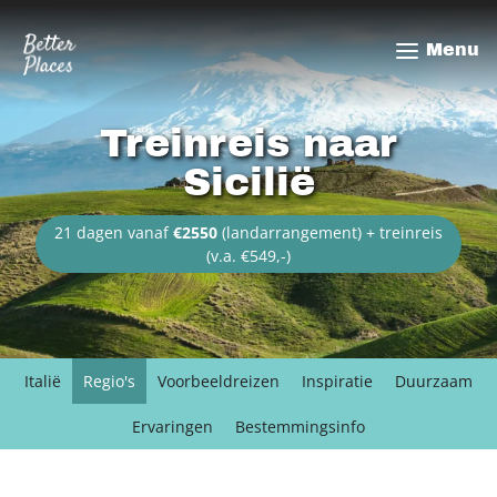
Overslaan
en
Menu
naar
de
inhoud
Treinreis naar
gaan
Sicilië
21 dagen vanaf
€2550
(landarrangement) + treinreis
(v.a. €549,-)
Italië
Regio's
Voorbeeldreizen
Inspiratie
Duurzaam
Ervaringen
Bestemmingsinfo