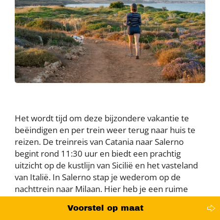
Het wordt tijd om deze bijzondere vakantie te
beëindigen en per trein weer terug naar huis te
reizen. De treinreis van Catania naar Salerno
begint rond 11:30 uur en biedt een prachtig
uitzicht op de kustlijn van Sicilië en het vasteland
van Italië. In Salerno stap je wederom op de
nachttrein naar Milaan. Hier heb je een ruime
overstap van Milano Porta Garibaldi naar Milano
Voorstel op maat
Centrale en kun je verder reizen naar Frankfurt.