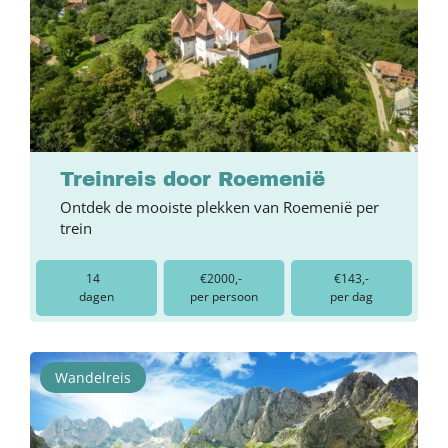
Treinreis door Roemenië
Ontdek de mooiste plekken van Roemenië per
trein
14
€2000,-
€143,-
dagen
per persoon
per dag
Wandelreis