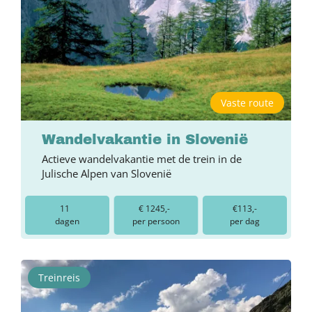
Vaste route
Wandelvakantie in Slovenië
Actieve wandelvakantie met de trein in de
Julische Alpen van Slovenië
11
€ 1245,-
€113,-
dagen
per persoon
per dag
Treinreis