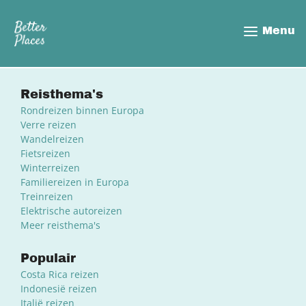
Overslaan
en
Menu
naar
de
inhoud
gaan
Reisthema's
Rondreizen binnen Europa
Verre reizen
Wandelreizen
Fietsreizen
Winterreizen
Familiereizen in Europa
Treinreizen
Elektrische autoreizen
Meer reisthema's
Populair
Costa Rica reizen
Indonesië reizen
Italië reizen