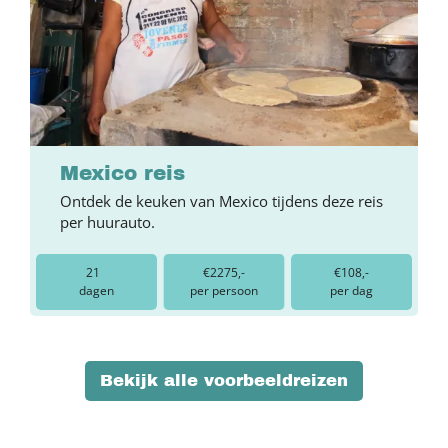
Mexico reis
Ontdek de keuken van Mexico tijdens deze reis
per huurauto.
21
€2275,-
€108,-
dagen
per persoon
per dag
Bekijk alle voorbeeldreizen