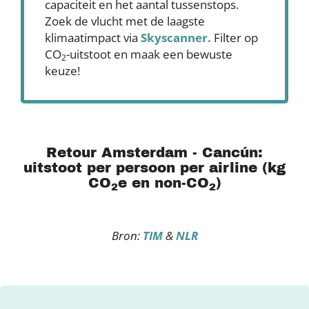
capaciteit en het aantal tussenstops.
Zoek de vlucht met de laagste
klimaatimpact via
Skyscanner
.
Filter op
CO
-uitstoot en maak een bewuste
2
keuze!
Retour Amsterdam - Cancún:
uitstoot per persoon per airline (kg
CO
e en non-CO
)
2
2
Bron:
TIM
&
NLR