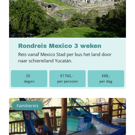
Rondreis Mexico 3 weken
Reis vanaf Mexico Stad per bus het land door
naar schiereiland Yucatán.
20
€1760,-
€88,-
dagen
per persoon
per dag
Familiereis