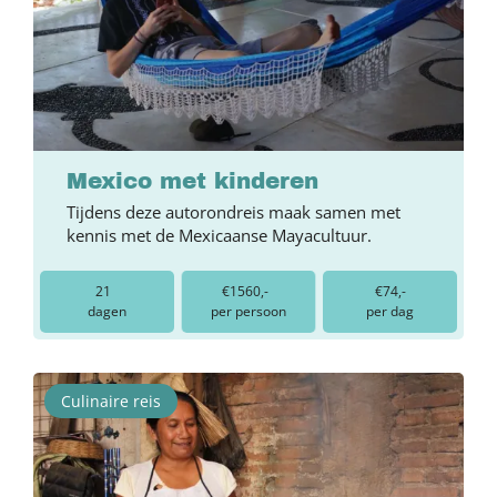
Mexico met kinderen
Tijdens deze autorondreis maak samen met
kennis met de Mexicaanse Mayacultuur.
21
€1560,-
€74,-
dagen
per persoon
per dag
Culinaire reis