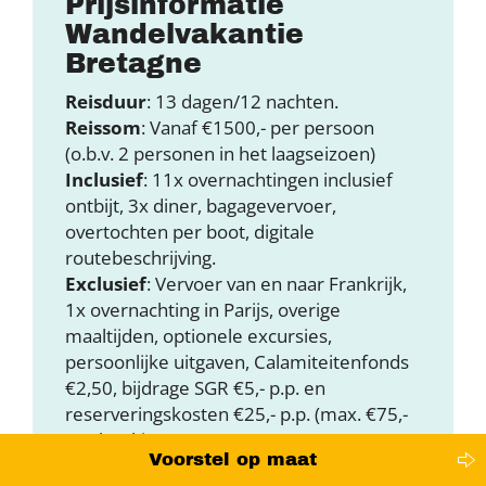
Prijsinformatie
Wandelvakantie
Bretagne
Reisduur
: 13 dagen/12 nachten.
Reissom
: Vanaf €1500,- per persoon
(o.b.v. 2 personen in het laagseizoen)
Inclusief
: 11x overnachtingen inclusief
ontbijt, 3x diner, bagagevervoer,
overtochten per boot, digitale
routebeschrijving.
Exclusief
: Vervoer van en naar Frankrijk,
1x overnachting in Parijs, overige
maaltijden, optionele excursies,
persoonlijke uitgaven, Calamiteitenfonds
€2,50, bijdrage SGR €5,- p.p. en
reserveringskosten €25,- p.p. (max. €75,-
per boeking).
Voorstel op maat
Accommodaties
: Overnachtingen in een