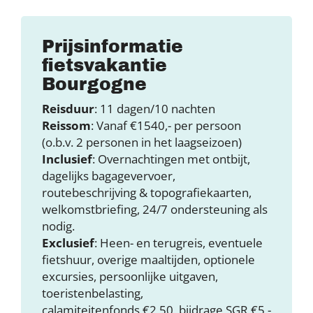
Prijsinformatie
fietsvakantie
Bourgogne
Reisduur
: 11 dagen/10 nachten
Reissom
: Vanaf €1540,- per persoon
(o.b.v. 2 personen in het laagseizoen)
Inclusief
: Overnachtingen met ontbijt,
dagelijks bagagevervoer,
routebeschrijving & topografiekaarten,
welkomstbriefing, 24/7 ondersteuning als
nodig.
Exclusief
: Heen- en terugreis, eventuele
fietshuur, overige maaltijden, optionele
excursies, persoonlijke uitgaven,
toeristenbelasting,
calamiteitenfonds €2,50, bijdrage SGR €5,-