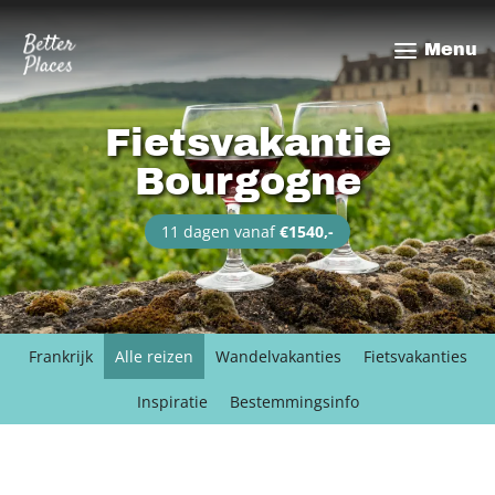
Overslaan
en
Menu
naar
de
inhoud
Fietsvakantie
gaan
Bourgogne
11 dagen vanaf
€1540,-
Frankrijk
Alle reizen
Wandelvakanties
Fietsvakanties
Inspiratie
Bestemmingsinfo