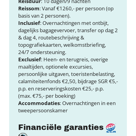
Reisduur
: 10 dagen/9 nachten
Reissom
: Vanaf €1260,- per persoon (op
basis van 2 personen).
Inclusief
: Overnachtingen met ontbijt,
dagelijks bagagevervoer, transfer op dag 2
& dag 4, routebeschrijving &
topografiekaarten, welkomstbriefing,
24/7 ondersteuning.
Exclusief
: Heen- en terugreis, overige
maaltijden, optionele excursies,
persoonlijke uitgaven, toeristenbelasting,
calamiteitenfonds €2,50, bijdrage SGR €5,-
p.p. en reserveringskosten €25,- p.p.
(max. €75,- per boeking)
Accommodaties
: Overnachtingen in een
tweepersoonskamer
Financiële garanties