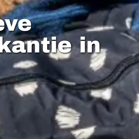
eve
kantie in