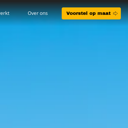
erkt
Over ons
Voorstel op maat