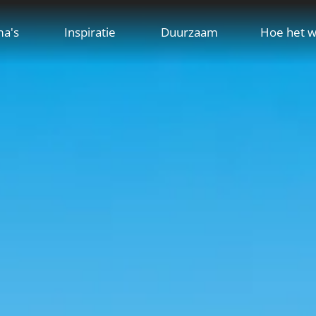
ma's
Inspiratie
Duurzaam
Hoe het w