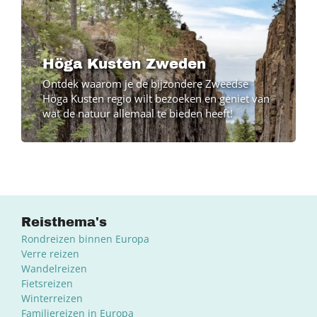
Höga Kusten Zweden
Ontdek waarom je de bijzondere Zweedse
Höga Kusten regio wilt bezoeken en geniet van
wat de natuur allemaal te bieden heeft!
Reisthema's
Rondreizen binnen Europa
Verre reizen
Wandelreizen
Fietsreizen
Winterreizen
Familiereizen in Europa