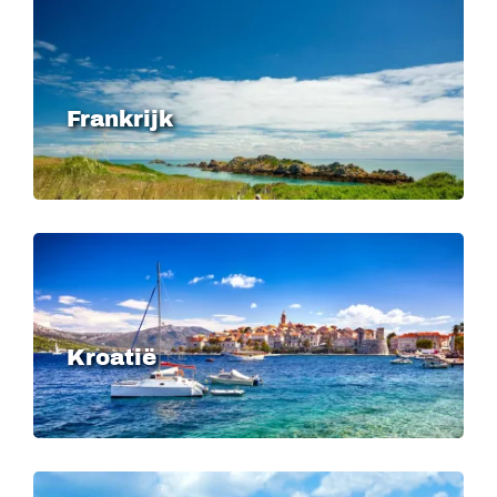
Image
Frankrijk
Image
Kroatië
Image