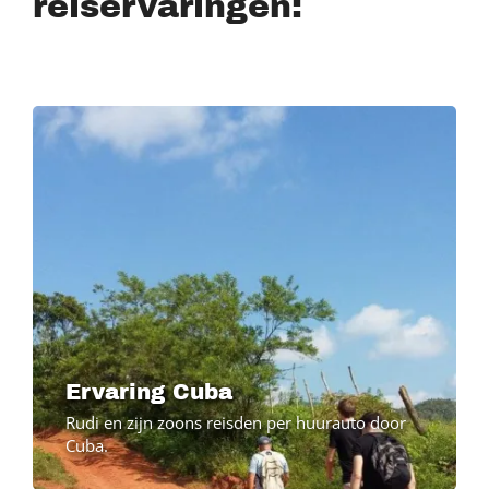
reiservaringen:
Image
Ervaring Cuba
Rudi en zijn zoons reisden per huurauto door
Cuba.