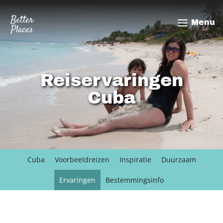
Overslaan
en
Menu
naar
de
inhoud
gaan
Reiservaringen
Cuba
Cuba
Voorbeeldreizen
Inspiratie
Duurzaam
Ervaringen
Bestemmingsinfo