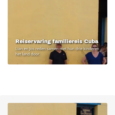
Reiservaring familiereis Cuba
Lian en Jos reden samen met hun drie kinderen
het land door.