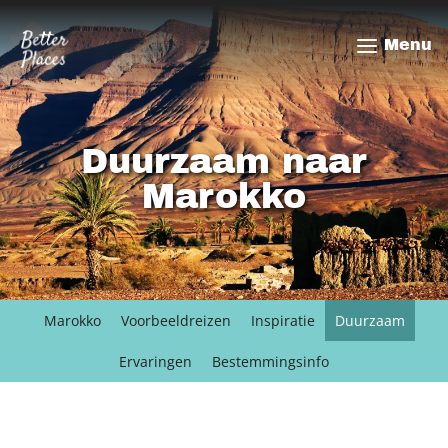
Overslaan
en
Menu
naar
de
inhoud
gaan
Duurzaam naar
Marokko
Marokko
Voorbeeldreizen
Inspiratie
Duurzaam
Ervaringen
Bestemmingsinfo