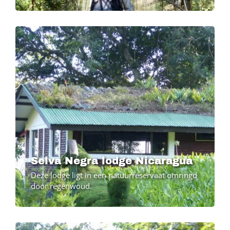
Image
Selva Negra lodge Nicaragua
Deze lodge ligt in een natuurreservaat omringd
door regenwoud.
Image