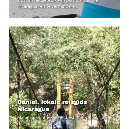
Tips om het gebruik van plastic tijdens je
Nicaragua reis te verminderen.
Image
Daniel, lokale reisgids
Nicaragua
Matagalpa ontdek je het best met Daniel, lokale
reisgids in Nicaragua.