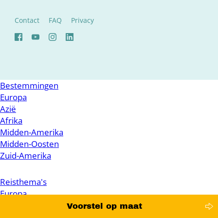
Contact
FAQ
Privacy
Bestemmingen
Europa
Azië
Afrika
Midden-Amerika
Midden-Oosten
Zuid-Amerika
Reisthema's
Europa
Verre reizen
Voorstel op maat
Wandelreizen