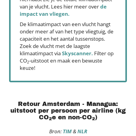
van je vlucht. Lees hier meer over
de
impact van vliegen.
De klimaatimpact van een vlucht hangt
onder meer af van het type vliegtuig, de
capaciteit en het aantal tussenstops.
Zoek de vlucht met de laagste
klimaatimpact via
Skyscanner
.
Filter op
CO
-uitstoot en maak een bewuste
2
keuze!
Retour Amsterdam - Managua:
uitstoot per persoon per airline (kg
CO
e en non-CO
)
2
2
Bron:
TIM
&
NLR