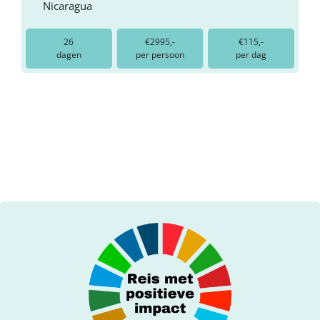
Nicaragua
26
€2995,-
€115,-
dagen
per persoon
per dag