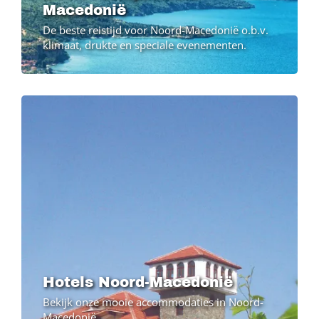
Macedonië
De beste reistijd voor Noord-Macedonië o.b.v.
klimaat, drukte en speciale evenementen.
Image
Hotels Noord-Macedonië
Bekijk onze mooie accommodaties in Noord-
Macedonië