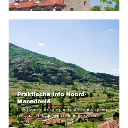
Image
Praktische info Noord-
Macedonië
Lees deze informatie goed door voordat je op
reis gaat, zodat je geen belangrijke zaken
vergeet.