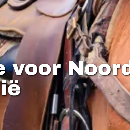
e voor Noor
ië