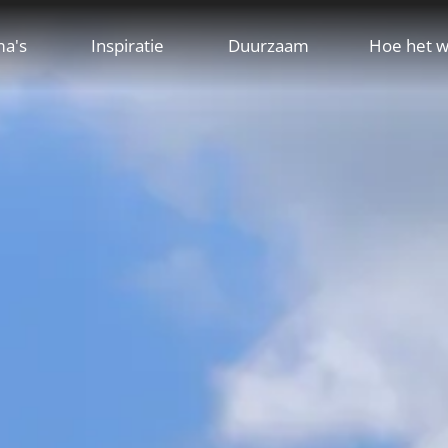
ma's
Inspiratie
Duurzaam
Hoe het w