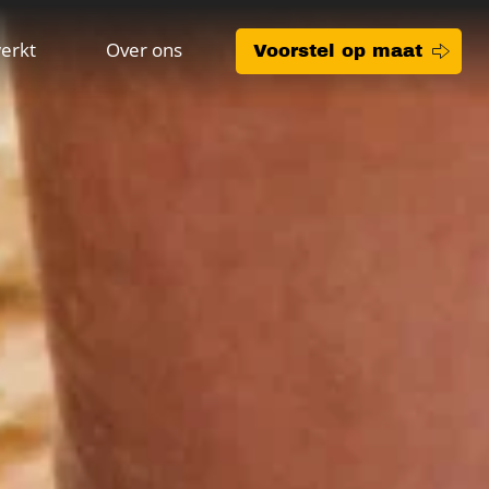
erkt
Over ons
Voorstel op maat