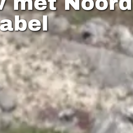
w met Noord
sabel