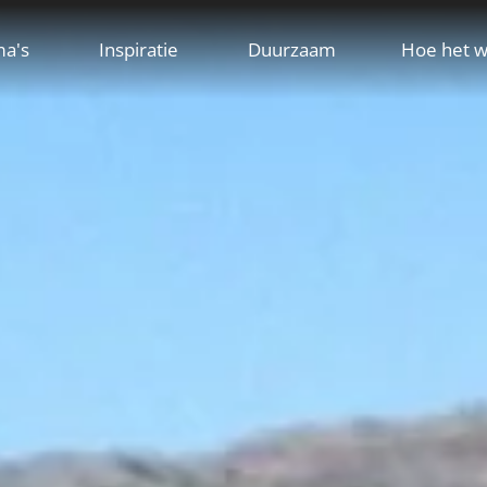
ma's
Inspiratie
Duurzaam
Hoe het w