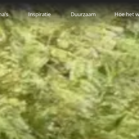
ma's
Inspiratie
Duurzaam
Hoe het w