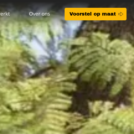
erkt
Over ons
Voorstel op maat