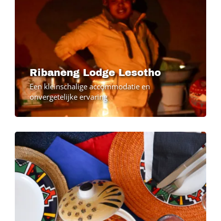
Ribaneng Lodge Lesotho
Een kleinschalige accommodatie en
onvergetelijke ervaring
Image