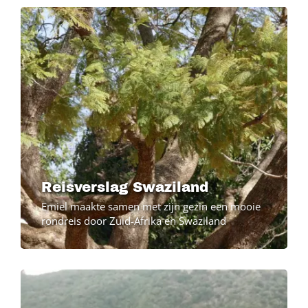
Image
Reisverslag Swaziland
Emiel maakte samen met zijn gezin een mooie
rondreis door Zuid-Afrika en Swaziland
Image