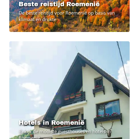
Beste reistijd Roemenië
De beste reistijd voor Roemenië op basis van
klimaat en drukte
Image
Hotels in Roemenië
Bekijk de mooiste guesthouses en hotels in
Roemenië