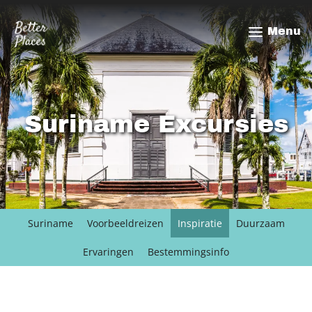
Overslaan
en
Menu
naar
de
inhoud
gaan
Suriname Excursies
Suriname
Voorbeeldreizen
Inspiratie
Duurzaam
Ervaringen
Bestemmingsinfo