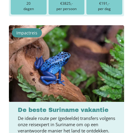
20
€3825,-
€191,-
dagen
per persoon
per dag
Impactreis
De beste Suriname vakantie
De ideale route per (gedeelde) transfers volgens
onze reisexpert in Suriname om op een
verantwoorde manier het land te ontdekken.