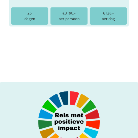
25
€3190,-
€128,-
dagen
per persoon
per dag