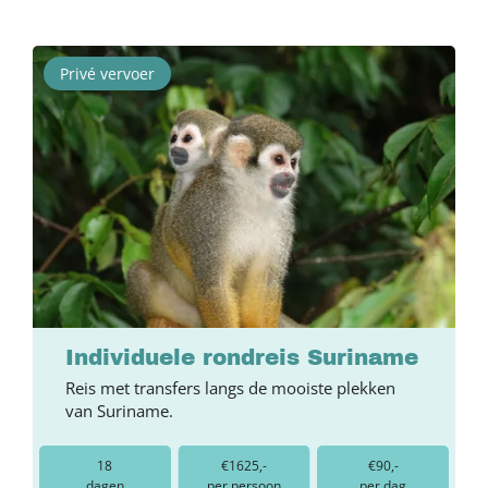
Privé vervoer
Individuele rondreis Suriname
Reis met transfers langs de mooiste plekken
van Suriname.
18
€1625,-
€90,-
dagen
per persoon
per dag