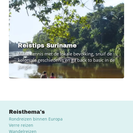
Reistips Suriname
Maak kennis met de lokale bevolking, snuif de
koloniale geschiedenis en ga back to basic in de
jungle.
Reisthema's
Rondreizen binnen Europa
Verre reizen
Wandelreizen