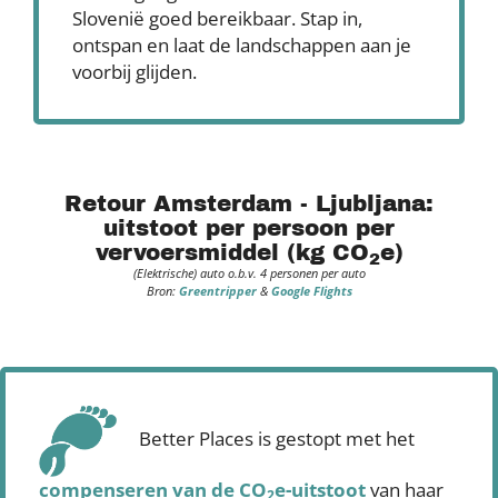
Slovenië goed bereikbaar. Stap in,
ontspan en laat de landschappen aan je
voorbij glijden.
Retour Amsterdam - Ljubljana:
uitstoot per persoon per
vervoersmiddel (kg CO
e)
2
(Elektrische) auto o.b.v. 4 personen per auto
Bron:
Greentripper
&
Google Flights
Better Places is gestopt met het
compenseren
van de CO
e-uitstoot
van haar
2