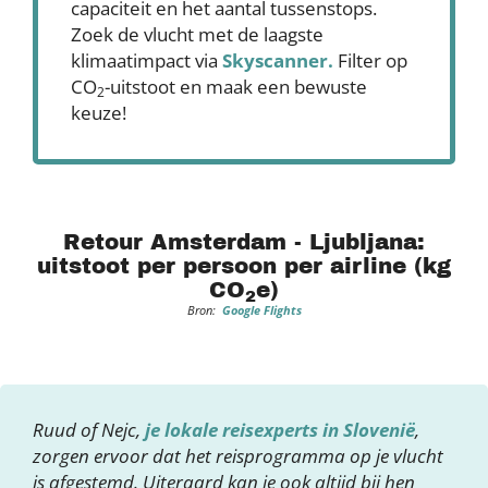
capaciteit en het aantal tussenstops.
Zoek de vlucht met de laagste
klimaatimpact via
Skyscanner
.
Filter op
CO
-uitstoot en maak een bewuste
2
keuze!
Retour Amsterdam - Ljubljana:
uitstoot per persoon per airline (kg
CO
e)
2
Bron:
Google Flights
Ruud of Nejc,
je lokale reisexperts in Slovenië
,
zorgen ervoor dat het reisprogramma op je vlucht
is afgestemd. Uiteraard kan je ook altijd bij hen