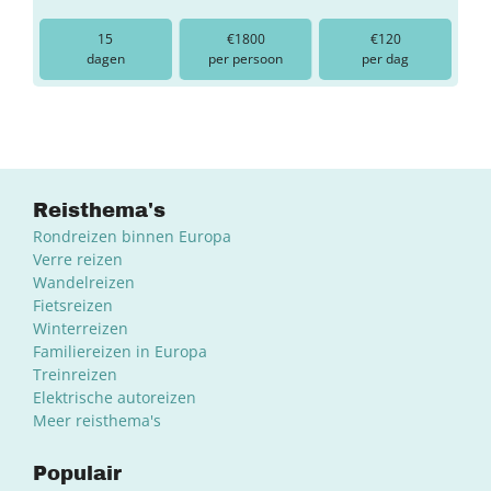
15
€1800
€120
dagen
per persoon
per dag
Reisthema's
Rondreizen binnen Europa
Verre reizen
Wandelreizen
Fietsreizen
Winterreizen
Familiereizen in Europa
Treinreizen
Elektrische autoreizen
Meer reisthema's
Populair