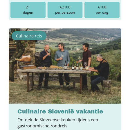
21
€2100
€100
dagen
per persoon
per dag
Culinaire reis
Culinaire Slovenië vakantie
Ontdek de Sloveense keuken tijdens een
gastronomische rondreis