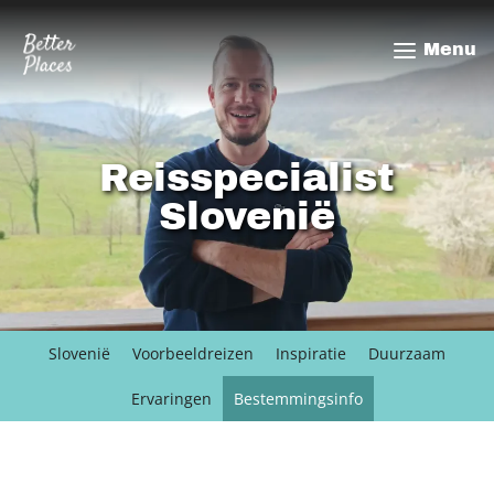
Overslaan
en
Menu
naar
de
inhoud
gaan
Reisspecialist
Slovenië
Slovenië
Voorbeeldreizen
Inspiratie
Duurzaam
Ervaringen
Bestemmingsinfo