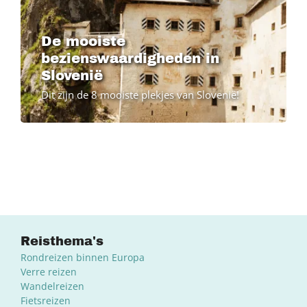
De mooiste
bezienswaardigheden in
Slovenië
Dit zijn de 8 mooiste plekjes van Slovenië!
Reisthema's
Rondreizen binnen Europa
Verre reizen
Wandelreizen
Fietsreizen