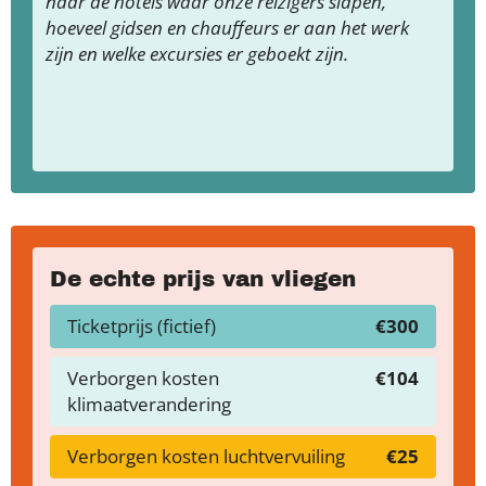
naar de hotels waar onze reizigers slapen,
hoeveel gidsen en chauffeurs er aan het werk
zijn en welke excursies er geboekt zijn.
De echte prijs van vliegen
Ticketprijs (fictief)
€300
Verborgen kosten
€104
klimaatverandering
Verborgen kosten luchtvervuiling
€25