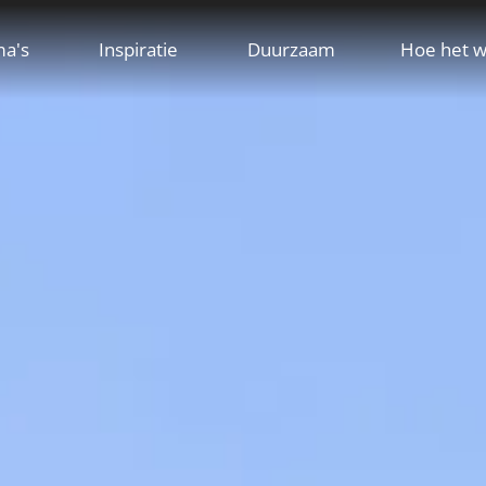
ma's
Inspiratie
Duurzaam
Hoe het w