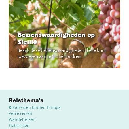
Bezienswaardigheden op
Sicilië
Bekijk deze bezienswaardigheden die je kunt
toevoegen aan je Sicilië rondreis
Reisthema's
Rondreizen binnen Europa
Verre reizen
Wandelreizen
Fietsreizen