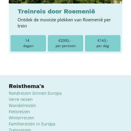
Treinreis door Roemenië
Ontdek de mooiste plekken van Roemenië per
trein
14
€2000,-
€143,-
dagen
per persoon
per dag
Reisthema's
Rondreizen binnen Europa
Verre reizen
Wandelreizen
Fietsreizen
Winterreizen
Familiereizen in Europa
Treinreizen