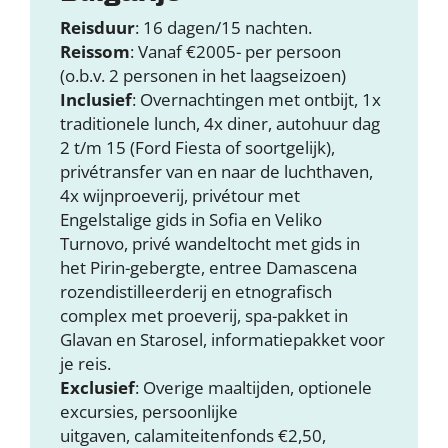
Reisduur
: 16 dagen/15 nachten.
Reissom
: Vanaf €2005- per persoon
(o.b.v. 2 personen in het laagseizoen)
Inclusief
: Overnachtingen met ontbijt, 1x
traditionele lunch, 4x diner, autohuur dag
2 t/m 15 (Ford Fiesta of soortgelijk),
privétransfer van en naar de luchthaven,
4x wijnproeverij, privétour met
Engelstalige gids in Sofia en Veliko
Turnovo, privé wandeltocht met gids in
het Pirin-gebergte, entree Damascena
rozendistilleerderij en etnografisch
complex met proeverij, spa-pakket in
Glavan en Starosel, informatiepakket voor
je reis.
Exclusief
: Overige maaltijden, optionele
excursies, persoonlijke
uitgaven, calamiteitenfonds €2,50,