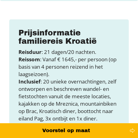
Prijsinformatie
familiereis Kroatië
Reisduur
: 21 dagen/20 nachten.
Reissom
: Vanaf € 1645,- per persoon (op
basis van 4 personen reizend in het
laagseizoen).
Inclusief
: 20 unieke overnachtingen, zelf
ontworpen en beschreven wandel- en
fietstochten vanuit de meeste locaties,
kajakken op de Mreznica, mountainbiken
op Brac, Kroatisch diner, boottocht naar
eiland Pag, 3x ontbijt en 1x diner.
Exclusief
: (Internationale) vluchten, heen-
Voorstel op maat
en terugreis naar Kroatië, eventuele