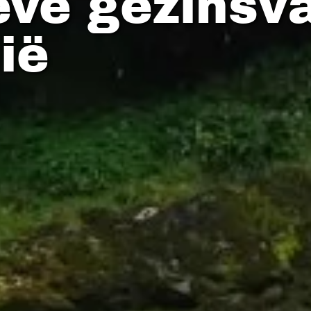
eve gezinsv
ië