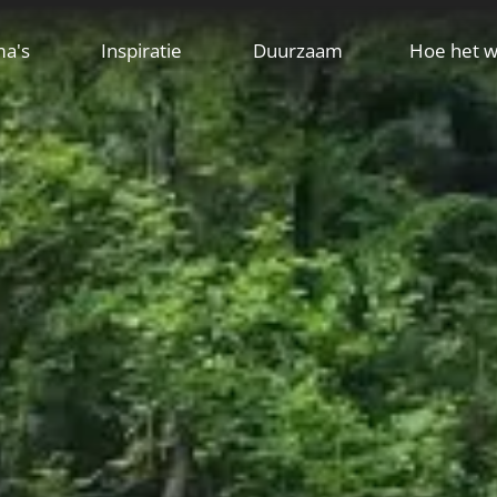
ma's
Inspiratie
Duurzaam
Hoe het w