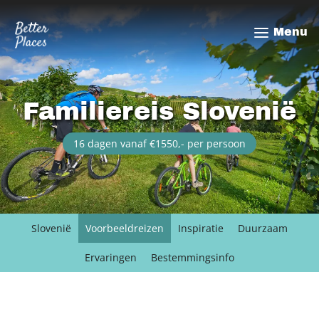
Overslaan
en
Menu
naar
de
inhoud
gaan
Familiereis Slovenië
16 dagen vanaf €1550,- per persoon
Slovenië
Voorbeeldreizen
Inspiratie
Duurzaam
Ervaringen
Bestemmingsinfo