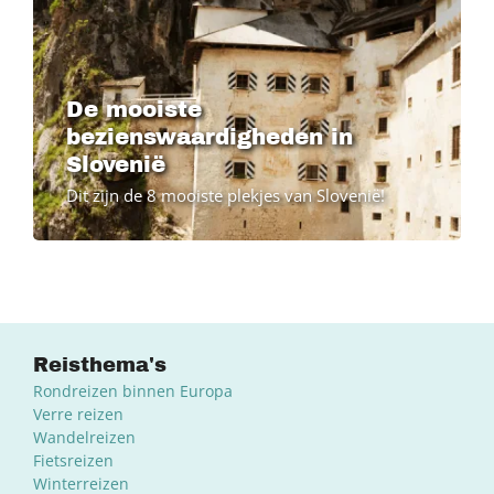
De mooiste
bezienswaardigheden in
Slovenië
Dit zijn de 8 mooiste plekjes van Slovenië!
Reisthema's
Rondreizen binnen Europa
Verre reizen
Wandelreizen
Fietsreizen
Winterreizen