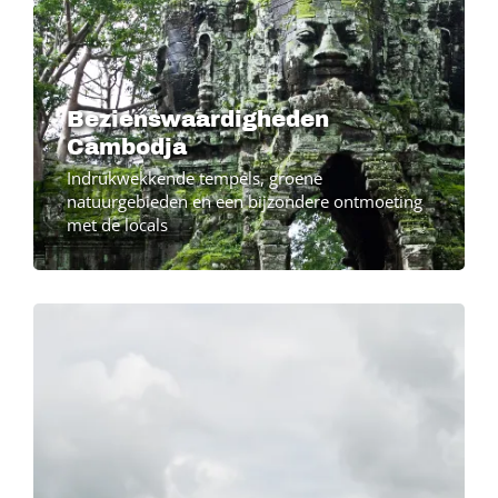
Bezienswaardigheden
Cambodja
Indrukwekkende tempels, groene
natuurgebieden en een bijzondere ontmoeting
met de locals