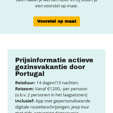
een voorstel op maat.
Voorstel op maat
Prijsinformatie actieve
gezinsvakantie door
Portugal
Reisduur:
14 dagen/13 nachten.
Reissom:
Vanaf €1200,- per persoon
(o.b.v. 2 personen in het laagseizoen)
Inclusief:
App met gepersonaliseerde
digitale routebeschrijvingen, jeep tour
met gids, canyoning dagexcursie,